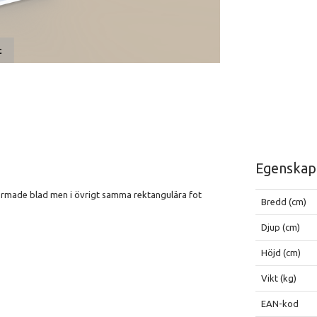
t
Egenskap
ormade blad men i övrigt samma rektangulära fot
Bredd (cm)
Djup (cm)
Höjd (cm)
Vikt (kg)
EAN-kod