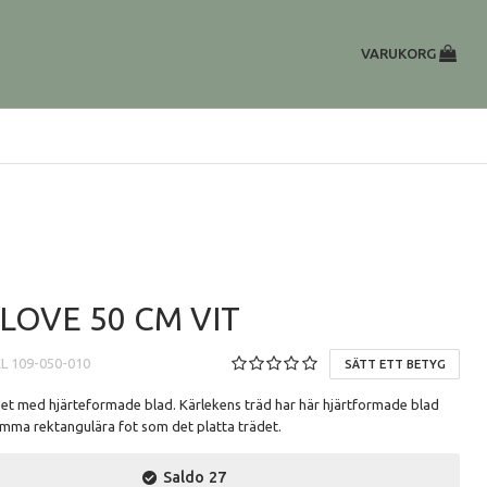
VARUKORG
LOVE 50 CM VIT
EL
109-050-010
SÄTT ETT BETYG
t med hjärteformade blad. Kärlekens träd har här hjärtformade blad
amma rektangulära fot som det platta trädet.
Saldo
27