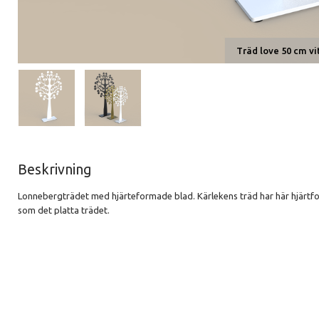
Träd love 50 cm vi
Beskrivning
Lonnebergträdet med hjärteformade blad. Kärlekens träd har här hjärtf
som det platta trädet.