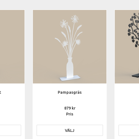
t
Pampasgräs
879
Pris
VÄLJ