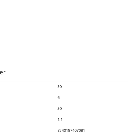
er
30
6
50
1.1
7340187407081