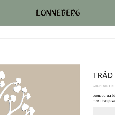
TRÄD 
GRUNDARTIK
Lonnebergträde
men i övrigt s