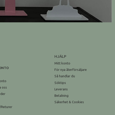
HJÄLP
Mitt konto
KONTO
För nya återförsäljare
n
Så handlar du
onto
Söktips
a oss
Leverans
rder
Betalning
Säkerhet & Cookies
/Returer