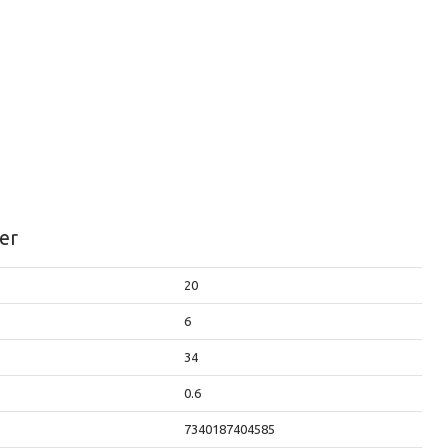
er
20
6
34
0.6
7340187404585