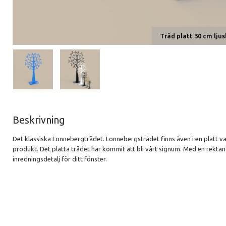
Träd platt 30 cm ljus
Beskrivning
Det klassiska Lonnebergträdet. Lonnebergsträdet finns även i en platt v
produkt. Det platta trädet har kommit att bli vårt signum. Med en rektang
inredningsdetalj för ditt fönster.