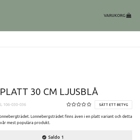
VARUKORG
PLATT 30 CM LJUSBLÅ
EL
106-030-036
SÄTT ETT BETYG
Lonnebergträdet. Lonnebergsträdet finns även i en platt variant och detta
 vår mest populära produkt.
Saldo
1