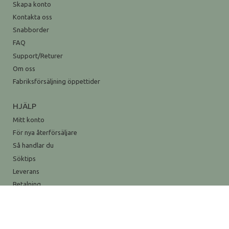
Skapa konto
Kontakta oss
Snabborder
FAQ
Support/Returer
Om oss
Fabriksförsäljning öppettider
HJÄLP
Mitt konto
För nya återförsäljare
Så handlar du
Söktips
Leverans
Betalning
Säkerhet & Cookies