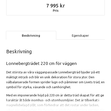
7 995
Pris
Beskrivning
Egenskaper
Beskrivning
Lonnebergträdet 220 cm för väggen
Det största av våra vägganpassade Lonnebergträd bjuder på ett
mäktigt intryck och blir en unik dekoration för stora ytor. Den
välbalanserade formen sprider lugn och påminner om Livets träd, en
symbol för styrka, växande och samhörighet.
Med en imponerande höjd på 220 cm är detta träd skapat för att ge
karaktär åt både inomhus- och utomhusmiljöer. Det är tillverkat i
magnelisbelagd plåt, som förhindrar att det rostar under lacken,
vilket gör det perfekt för fasader, trädgårdar och större entréer där