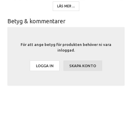
det kan utsättas för väder och vind.
LÄS MER ...
Låt Lonnebergträdet 220 cm bli en symbol för livet och naturens
Betyg & kommentarer
skönhet i ditt hem eller utomhusrum.
Väggträd med LED-belysning artikel 116
För att ange betyg för produkten behöver ni vara
inloggad.
LOGGA IN
SKAPA KONTO