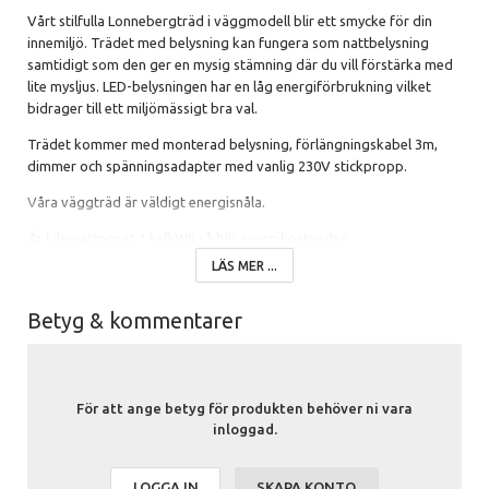
Vårt stilfulla Lonnebergträd i väggmodell blir ett smycke för din
innemiljö. Trädet med belysning kan fungera som nattbelysning
samtidigt som den ger en mysig stämning där du vill förstärka med
lite mysljus. LED-belysningen har en låg energiförbrukning vilket
bidrager till ett miljömässigt bra val.
Trädet kommer med monterad belysning, förlängningskabel 3m,
dimmer och spänningsadapter med vanlig 230V stickpropp.
Våra väggträd är väldigt energisnåla.
Är kilowattpriset 1 kr/kWh så blir energikostnaden
LÄS MER ...
enligt följande om träden är tända dygnet om:
Väggträd 50 cm (2 watt) = 1,44 kr/månad
Betyg & kommentarer
Väggträd 70 cm (2,4 watt) = 1,72 kr/månad
Väggträd 120 cm (5,3 watt) = 3,82 kr/månad
För att ange betyg för produkten behöver ni vara
Väggträd 220 cm (18 watt) = 12,96 kr/månad
inloggad.
Är elpriset 2 kr är energikostnaden dubbelt så hög, men
LOGGA IN
SKAPA KONTO