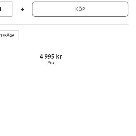
KÖP
TFRÅGA
4 995
Pris