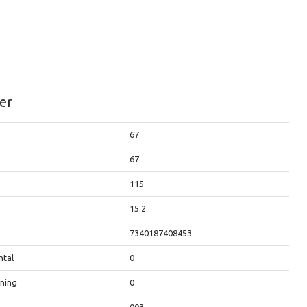
er
67
67
115
15.2
7340187408453
ntal
0
kning
0
003