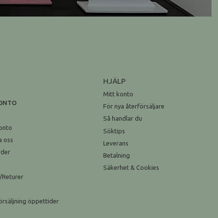
HJÄLP
Mitt konto
KONTO
För nya återförsäljare
n
Så handlar du
onto
Söktips
a oss
Leverans
rder
Betalning
Säkerhet & Cookies
/Returer
örsäljning öppettider