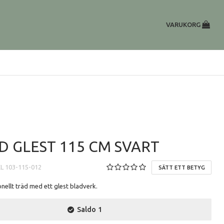
VARUKORG
D GLEST 115 CM SVART
EL
103-115-012
SÄTT ETT BETYG
nellt träd med ett glest bladverk.
Saldo
1