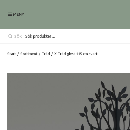
MENY
SÖK
Start
/
Sortiment
/
Träd
/
X-Träd glest 115 cm svart