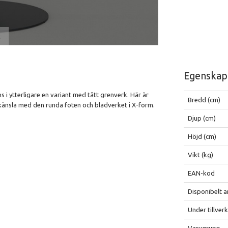
t
Egenskap
s i ytterligare en variant med tätt grenverk. Här är
Bredd (cm)
känsla med den runda foten och bladverket i X-form.
Djup (cm)
Höjd (cm)
Vikt (kg)
EAN-kod
Disponibelt a
Under tillver
Varugrupp