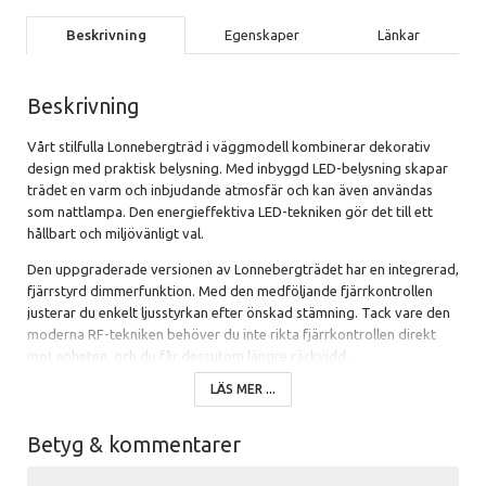
Beskrivning
Egenskaper
Länkar
Beskrivning
Vårt stilfulla Lonnebergträd i väggmodell kombinerar dekorativ
design med praktisk belysning. Med inbyggd LED-belysning skapar
trädet en varm och inbjudande atmosfär och kan även användas
som nattlampa. Den energieffektiva LED-tekniken gör det till ett
hållbart och miljövänligt val.
Den uppgraderade versionen av Lonnebergträdet har en integrerad,
fjärrstyrd dimmerfunktion. Med den medföljande fjärrkontrollen
justerar du enkelt ljusstyrkan efter önskad stämning. Tack vare den
moderna RF-tekniken behöver du inte rikta fjärrkontrollen direkt
mot enheten, och du får dessutom längre räckvidd.
LÄS MER ...
LED-belysningen är vattentålig med klassificeringen IP65, vilket
innebär att den tål regn och fukt. Spänningsadaptern med
dimmerfunktion placeras inomhus. Kabel mellan träd och adapter
Betyg & kommentarer
medföljer och kan anpassas efter behov.