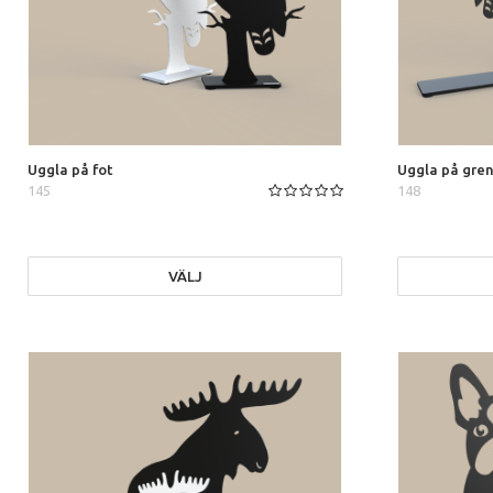
Uggla på fot
Uggla på gre
145
148
VÄLJ