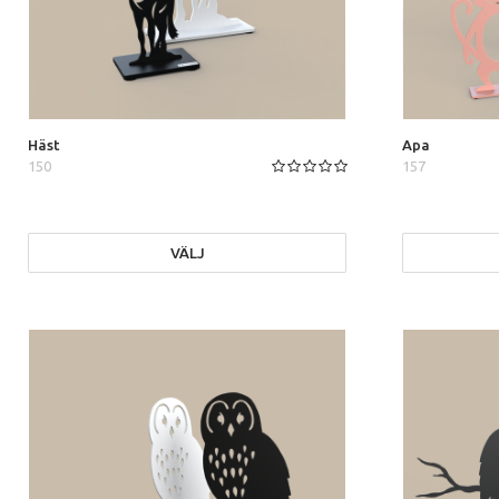
Häst
Apa
150
157
VÄLJ