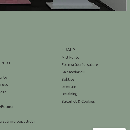
HJÄLP
Mitt konto
KONTO
För nya återförsäljare
n
Så handlar du
onto
Söktips
a oss
Leverans
rder
Betalning
Säkerhet & Cookies
/Returer
örsäljning öppettider