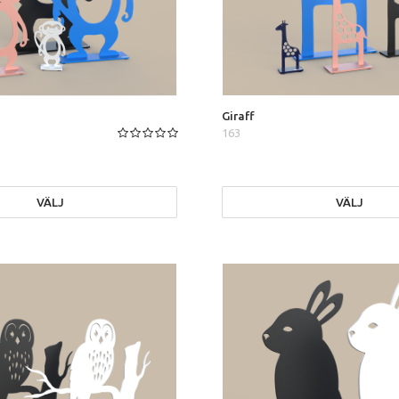
Giraff
163
VÄLJ
VÄLJ