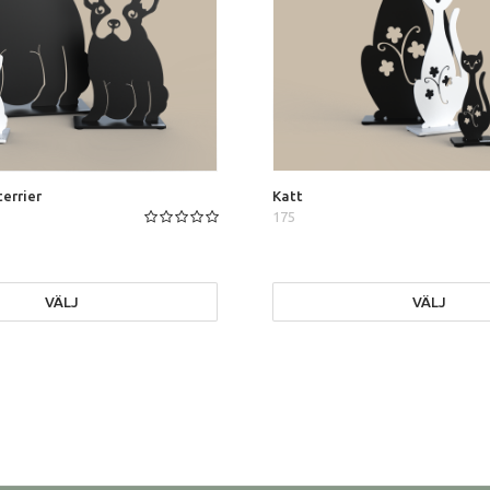
errier
Katt
175
VÄLJ
VÄLJ