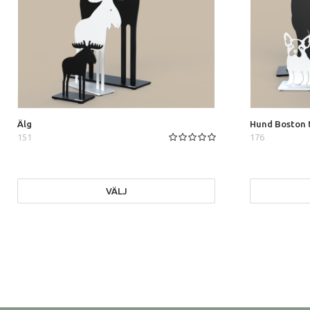
Älg
Hund Boston t
151
176
VÄLJ