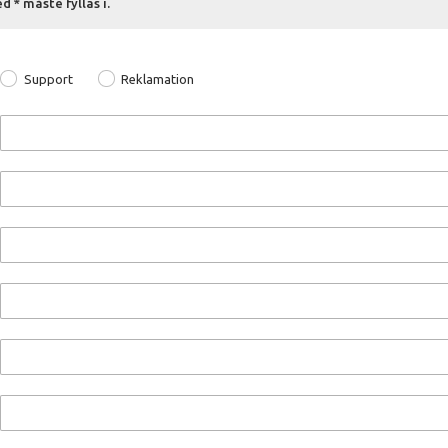
 * måste fyllas i.
Support
Reklamation