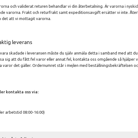
arorna och validerat returen behandlar vi din återbetalning. Är varorna i nyski
rade varorna. Frakt och returfrakt samt expeditionsavgift ersätter vi inte. Å
n det att vi mottagit varorna.
aktig leverans
vara skadade i leveransen måste du själv anmäla detta i samband med att du h
a sig att du fått fel varor eller annat fel, kontakta oss omgående så hjälper 
a varor det gäller. Ordernumret står i mejlen med beställningsbekräftelsen o
ler kontakta oss via:
er arbetstid 08:00-16:00)