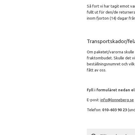
Så fort vi har tagit emot v
fullt ut för den/de returne
inom fjorton (14) dagar frå
Transportskador/fel
Om paketet/varorna skulle 
fraktombudet. Skulle det vis
beställningsnumret och vilk
fått av oss.
Fyll i formuläret nedan el
E-post:
info@lonneberg.se
Telefon:
010-603 90 23
(und