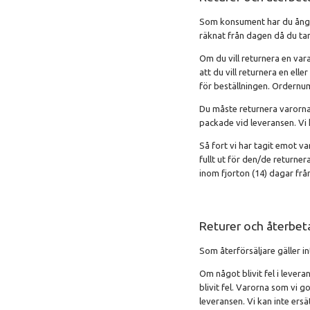
Som konsument har du ångerr
räknat från dagen då du tar
Om du vill returnera en va
att du vill returnera en ell
för beställningen. Ordernum
Du måste returnera varorna 
packade vid leveransen. Vi
Så fort vi har tagit emot v
fullt ut för den/de returne
inom fjorton (14) dagar frå
Returer och återbeta
Som återförsäljare gäller 
Om något blivit fel i levera
blivit fel. Varorna som vi 
leveransen. Vi kan inte er