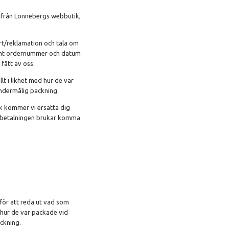
er från Lonnebergs webbutik,
rt/reklamation och tala om
a samt ordernummer och datum
fått av oss.
t i likhet med hur de var
undermålig packning.
ck kommer vi ersätta dig
terbetalningen brukar komma
s för att reda ut vad som
d hur de var packade vid
ckning.