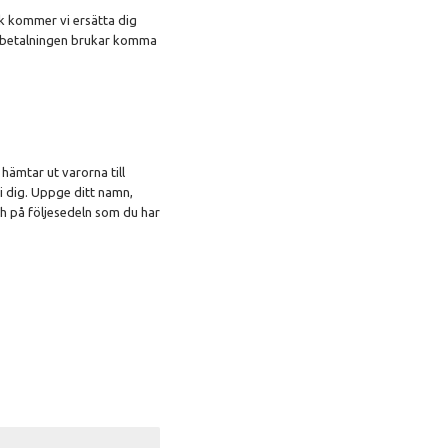
ck kommer vi ersätta dig
terbetalningen brukar komma
ämtar ut varorna till
vi dig. Uppge ditt namn,
ch på följesedeln som du har