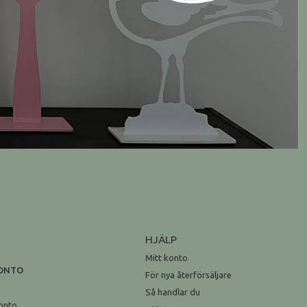
HJÄLP
Mitt konto
KONTO
För nya återförsäljare
n
Så handlar du
onto