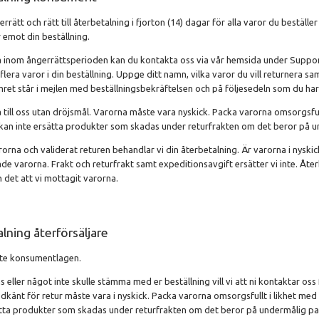
ätt och rätt till återbetalning i fjorton (14) dagar för alla varor du beställ
 emot din beställning.
ra inom ångerrättsperioden kan du kontakta oss via vår hemsida under Suppo
er flera varor i din beställning. Uppge ditt namn, vilka varor du vill returner
ret står i mejlen med beställningsbekräftelsen och på följesedeln som du har 
till oss utan dröjsmål. Varorna måste vara nyskick. Packa varorna omsorgsfull
 kan inte ersätta produkter som skadas under returfrakten om det beror på 
arorna och validerat returen behandlar vi din återbetalning. Är varorna i nyski
rade varorna. Frakt och returfrakt samt expeditionsavgift ersätter vi inte. Å
n det att vi mottagit varorna.
lning återförsäljare
inte konsumentlagen.
ns eller något inte skulle stämma med er beställning vill vi att ni kontaktar os
godkänt för retur måste vara i nyskick. Packa varorna omsorgsfullt i likhet me
sätta produkter som skadas under returfrakten om det beror på undermålig pa