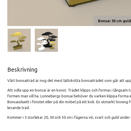
Bonsai 30 cm gul
Beskrivning
Vårt bonsaiträd är nog det mest lättskötta bonsaiträdet som går att up
Att odla upp en bonsai är en konst. Trädet klipps och formas i långsam t
formen man vill ha. Lonnebergs bonsai behöver du varken klippa forma el
Bonsaisiluett i fönstet eller på din möbel på ett kick. En utmärkt lösning 
levande träd.
Kommer i 3 storlekar 20, 30 och 50 cm i fägerna vit, svart och guld under