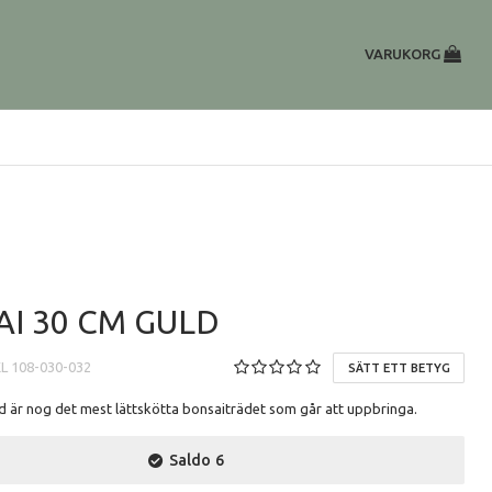
VARUKORG
I 30 CM GULD
EL
108-030-032
SÄTT ETT BETYG
d är nog det mest lättskötta bonsaiträdet som går att uppbringa.
Saldo
6