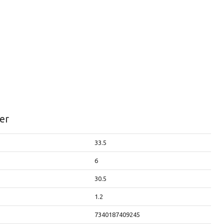
er
33.5
6
30.5
1.2
7340187409245