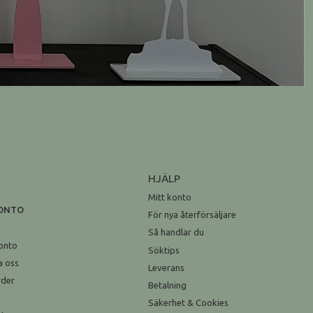
HJÄLP
Mitt konto
KONTO
För nya återförsäljare
n
Så handlar du
onto
Söktips
a oss
Leverans
rder
Betalning
Säkerhet & Cookies