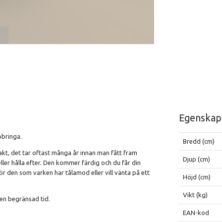
d
Egenskap
pbringa.
Bredd (cm)
akt, det tar oftast många år innan man fått fram
Djup (cm)
ler hålla efter. Den kommer färdig och du får din
för den som varken har tålamod eller vill vänta på ett
Höjd (cm)
Vikt (kg)
 en begränsad tid.
EAN-kod