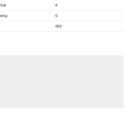
ntal
6
kning
0
003